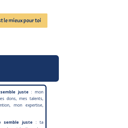
t le mieux pour toi
 semble juste
: mon
es dons, mes talents,
tion, mon expertise,
e semble juste
: ta