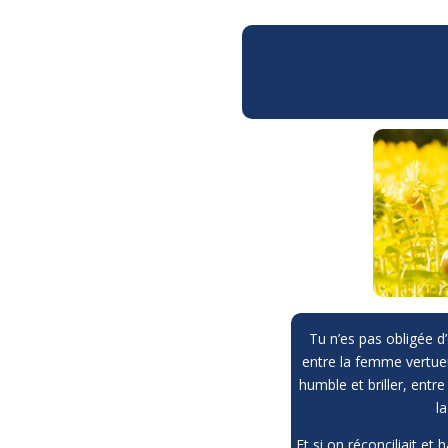
Tu n’es pas obligée d’ê
entre la femme vertue
humble et briller, entr
la
Et si on réconciliait et 