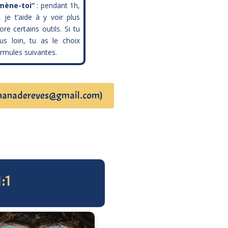
mène-toi”
: pendant 1h,
i, je t’aide à y voir plus
ore certains outils. Si tu
lus loin, tu as le choix
ormules suivantes.
il : nanadereves@gmail.com)
:1