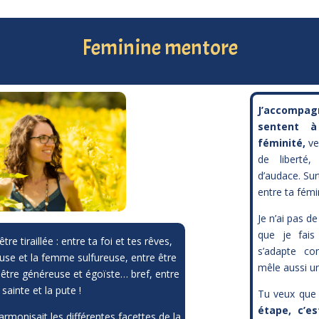
Feminine mentore
J’accompag
sentent à
féminité,
ve
de liberté
d’audace.
Sur
entre ta fémin
Je n’ai pas d
que je fais 
tre tiraillée : entre ta foi et tes rêves,
s’adapte con
use et la femme sulfureuse, entre être
mêle aussi un
e être généreuse et égoïste… bref, entre
 sainte et la pute !
Tu veux que 
étape, c’e
harmonisait les différentes facettes de la