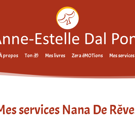
À propos
Ton 🎁
Mes livres
Zera éMOTions
Mes services
Mes services Nana De Rêve