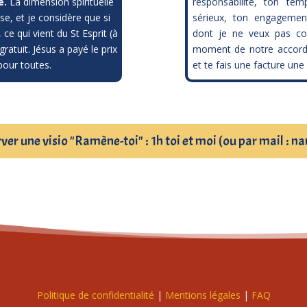
xe.
La dimension spirituelle
responsabilité, ton tem
e, et je considère que si
sérieux, ton engagemen
 ce qui vient du St Esprit (à
dont je ne veux pas co
ratuit. Jésus a payé le prix
moment de notre accord
pour toutes.
et te fais une facture une
rver une visio "Ramène-toi" : 1h toi et moi (ou par mail 
Politique de confidentialité
|
Mentions légales
|
FAQ