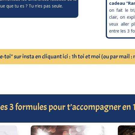
cadeau “Ra
e que tu es ? Tu n’es pas seule.
on fait le tr
clair, on expl
veux aller p
entre les 3 f
toi" sur insta en cliquant ici : 1h toi et moi (ou par ma
es 3 formules pour t’accompagner en 1