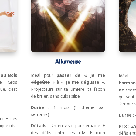
Allumeuse
 au Bois
Idéal pour
passer de « Je me
Idéal 
e
! Gros
dégoûte
» à « Je me déguste »
.
harmoni
ue, c’est
Projecteurs sur ta lumière, ta façon
de rece
de briller, sans culpabilité.
qui veut 
l’amour v
Durée
: 1 mois (1 thème par
semaine)
Durée
: 
our + des
aque rdv
Détails
: 2h en visio par semaine +
Prix
: 2h
des défis entre les rdv + mon
défis en