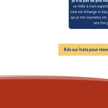
Je n’ai pas de prix fi
se mêle à mon expertis
tout est échange ici bas,
qui je me soumets) est g
une fois 
Rdv sur insta pour rése