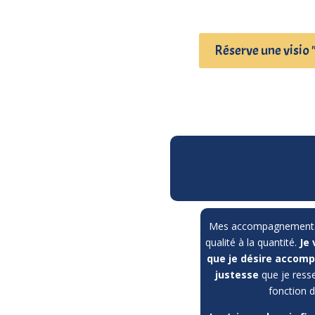
Réserve une visio 
Mes accompagnements so
qualité à la quantité.
Je
que je désire accomp
justesse
que je resse
fonction 