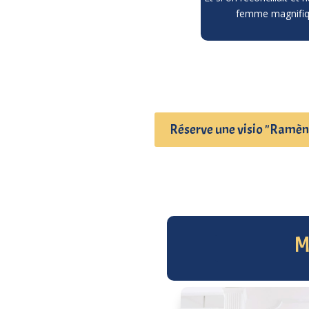
femme magnifiqu
Réserve une visio "Ramène-
M