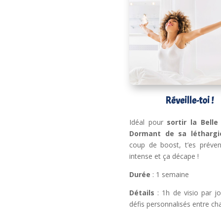
Réveille-toi !
Idéal pour
sortir la Belle
Dormant de sa léthargi
coup de boost, t’es préven
intense et ça décape !
Durée
: 1 semaine
Détails
: 1h de visio par j
défis personnalisés entre ch